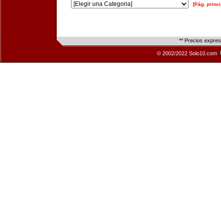
[Pág. princi
** Precios expre
© 2002/2022 Solo10.com