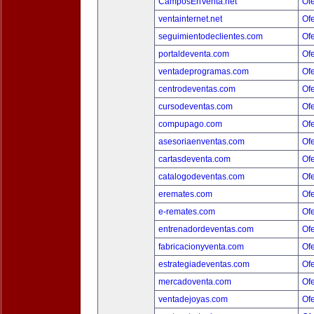
CamposEnVenta.net
Ofe
ventainternet.net
Ofe
seguimientodeclientes.com
Ofe
portaldeventa.com
Ofe
ventadeprogramas.com
Ofe
centrodeventas.com
Ofe
cursodeventas.com
Ofe
compupago.com
Ofe
asesoriaenventas.com
Ofe
cartasdeventa.com
Ofe
catalogodeventas.com
Ofe
eremates.com
Ofe
e-remates.com
Ofe
entrenadordeventas.com
Ofe
fabricacionyventa.com
Ofe
estrategiadeventas.com
Ofe
mercadoventa.com
Ofe
ventadejoyas.com
Ofe