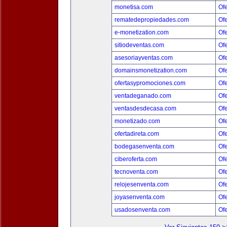
monetisa.com
Ofe
rematedepropiedades.com
Ofe
e-monetization.com
Ofe
sitiodeventas.com
Ofe
asesoriayventas.com
Ofe
domainsmonetization.com
Ofe
ofertasypromociones.com
Ofe
ventadeganado.com
Ofe
ventasdesdecasa.com
Ofe
monetizado.com
Ofe
ofertadireta.com
Ofe
bodegasenventa.com
Ofe
ciberoferta.com
Ofe
tecnoventa.com
Ofe
relojesenventa.com
Ofe
joyasenventa.com
Ofe
usadosenventa.com
Ofe