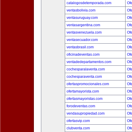
catalogosdetemporada.com
Ofe
ventasbolivia.com
Ofe
ventasuruguay.com
Ofe
ventasargentina.com
Ofe
ventasvenezuela.com
Ofe
ventasecuador.com
Ofe
ventasbrasil.com
Ofe
oficinadeventas.com
Ofe
ventadedepartamentos.com
Ofe
cochesparalaventa.com
Ofe
cochesparaventa.com
Ofe
ofertaspromocionales.com
Ofe
ofertamayorista.com
Ofe
ofertasmayoristas.com
Ofe
forodeventas.com
Ofe
vendasupropiedad.com
Ofe
ofertasvip.com
Ofe
clubventa.com
Ofe