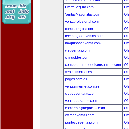
TecnicasDeVenta.com
Ofe
OfertaSegura.com
Ofe
VentasMayoristas.com
Ofe
ventaprofesional.com
Ofe
compupagos.com
Ofe
tecnologiaenventas.com
Ofe
maquinasenventa.com
Ofe
webventas.com
Ofe
e-muebles.com
Ofe
comportamientodelconsumidor.com
Ofe
ventasinternet.es
Ofe
pagos.com.es
Ofe
ventasinternet.com.es
Ofe
clubdeventajas.com
Ofe
ventadeusados.com
Ofe
comerciosynegocios.com
Ofe
exitoenventas.com
Ofe
puntosdeventas.com
Ofe