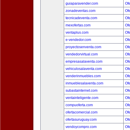
guiaparavender.com
Ofe
zonadeventas.com
Ofe
tecnicadeventa.com
Ofe
mexofertas.com
Ofe
ventaplus.com
Ofe
e-vendedor.com
Ofe
proyectosenventa.com
Ofe
vendedorvirtual.com
Ofe
empresasalaventa.com
Ofe
vehiculosalaventa.com
Ofe
venderinmuebles.com
Ofe
inmueblesalaventa.com
Ofe
subastainternet.com
Ofe
ventainteligente.com
Ofe
compuoferta.com
Ofe
ofertacomercial.com
Ofe
ofertasuruguay.com
Ofe
vendoycompro.com
Ofe