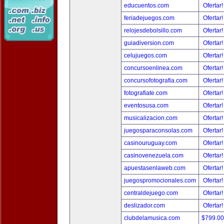
educuentos.com
Ofertar
feriadejuegos.com
Ofertar
relojesdebolsillo.com
Ofertar
guiadiversion.com
Ofertar
celujuegos.com
Ofertar
concursoenlinea.com
Ofertar
concursofotografia.com
Ofertar
fotografiate.com
Ofertar
eventosusa.com
Ofertar
musicalizacion.com
Ofertar
juegosparaconsolas.com
Ofertar
casinouruguay.com
Ofertar
casinovenezuela.com
Ofertar
apuestasenlaweb.com
Ofertar
juegospromocionales.com
Ofertar
centraldejuego.com
Ofertar
deslizador.com
Ofertar
clubdelamusica.com
$799.0