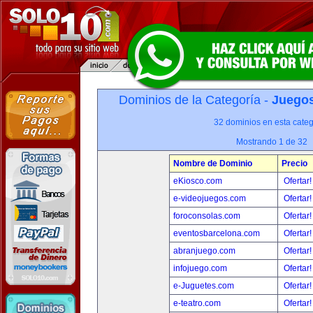
Dominios de la Categoría -
Juegos
32 dominios en esta categ
Mostrando 1 de 32
Nombre de Dominio
Precio
eKiosco.com
Ofertar
e-videojuegos.com
Ofertar
foroconsolas.com
Ofertar
eventosbarcelona.com
Ofertar
abranjuego.com
Ofertar
infojuego.com
Ofertar
e-Juguetes.com
Ofertar
e-teatro.com
Ofertar