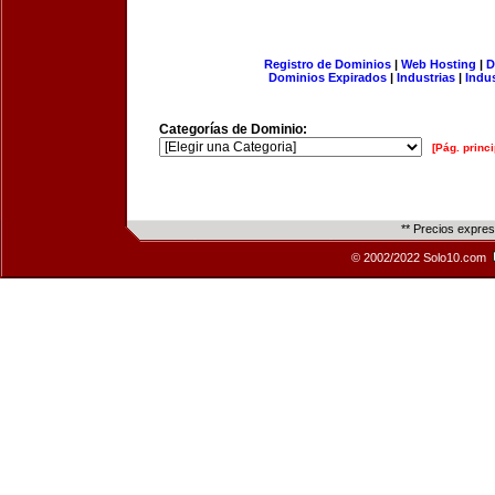
Registro de Dominios
|
Web Hosting
|
D
Dominios Expirados
|
Industrias
|
Indu
Categorías de Dominio:
[Pág. princi
** Precios expre
© 2002/2022 Solo10.com