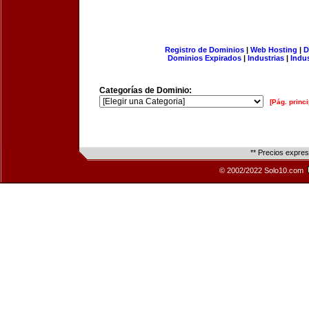
Registro de Dominios
|
Web Hosting
|
D
Dominios Expirados
|
Industrias
|
Indu
Categorías de Dominio:
[Pág. princi
** Precios expre
© 2002/2022 Solo10.com