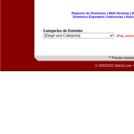
Registro de Dominios
|
Web Hosting
|
D
Dominios Expirados
|
Industrias
|
Indu
Categorías de Dominio:
[Pág. princi
** Precios expre
© 2002/2022 Solo10.com