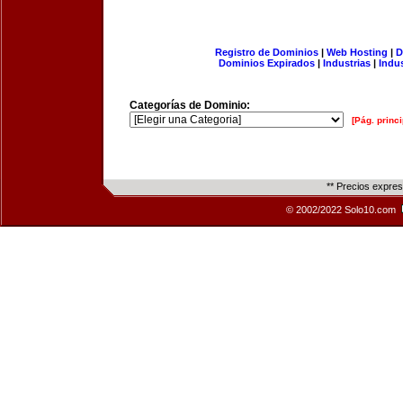
Registro de Dominios
|
Web Hosting
|
D
Dominios Expirados
|
Industrias
|
Indu
Categorías de Dominio:
[Pág. princi
** Precios expre
© 2002/2022 Solo10.com