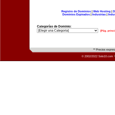
Registro de Dominios
|
Web Hosting
|
D
Dominios Expirados
|
Industrias
|
Indu
Categorías de Dominio:
[Pág. princi
** Precios expre
© 2002/2022 Solo10.com