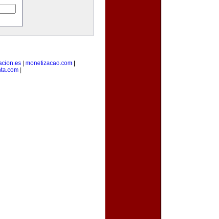
acion.es
|
monetizacao.com
|
nta.com
|