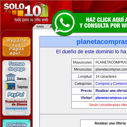
planetacompra
El dueño de este dominio lo ha
Mayusculas:
PLANETACOMPRA
Minusculas:
planetacompras.co
Longitud:
14 caracteres
Categorias:
Compras y Comercio
Precio:
Realizar una oferta
Visitar!
planetacompras.c
Serán consideradas ofer
Realizar una Oferta