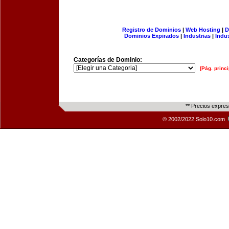
Registro de Dominios
|
Web Hosting
|
D
Dominios Expirados
|
Industrias
|
Indu
Categorías de Dominio:
[Pág. princi
** Precios expre
© 2002/2022 Solo10.com