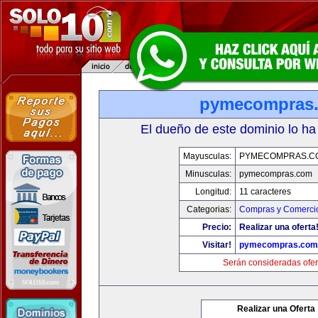
pymecompras
El dueño de este dominio lo ha
Mayusculas:
PYMECOMPRAS.C
Minusculas:
pymecompras.com
Longitud:
11 caracteres
Categorias:
Compras y Comercio
Precio:
Realizar una oferta
Visitar!
pymecompras.com
Serán consideradas ofer
Realizar una Oferta