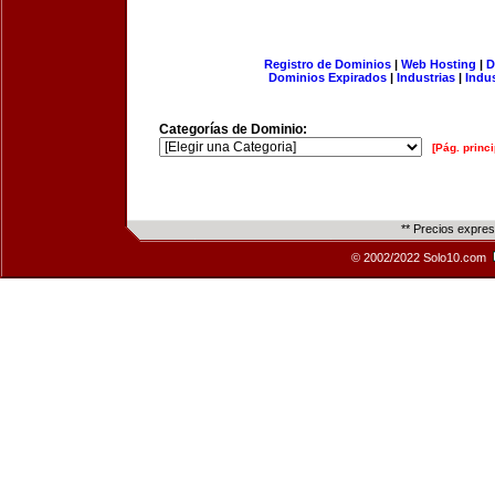
Registro de Dominios
|
Web Hosting
|
D
Dominios Expirados
|
Industrias
|
Indu
Categorías de Dominio:
[Pág. princi
** Precios expre
© 2002/2022 Solo10.com