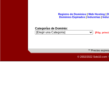
Registro de Dominios
|
Web Hosting
|
D
Dominios Expirados
|
Industrias
|
Indu
Categorías de Dominio:
[Pág. princi
** Precios expre
© 2002/2022 Solo10.com