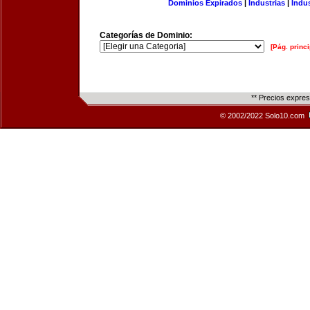
Dominios Expirados
|
Industrias
|
Indu
Categorías de Dominio:
[Pág. princi
** Precios expre
© 2002/2022 Solo10.com