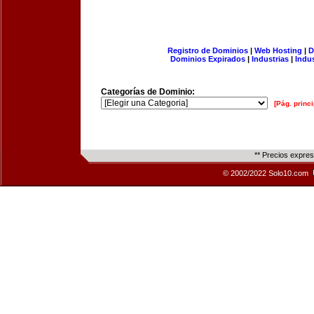
Registro de Dominios
|
Web Hosting
|
D
Dominios Expirados
|
Industrias
|
Indu
Categorías de Dominio:
[Pág. princi
** Precios expre
© 2002/2022 Solo10.com