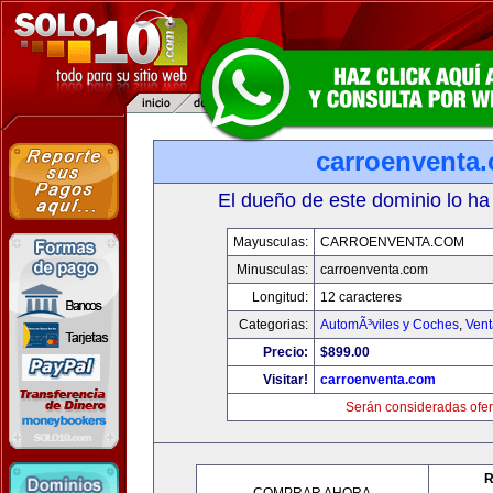
carroenventa
El dueño de este dominio lo ha
Mayusculas:
CARROENVENTA.COM
Minusculas:
carroenventa.com
Longitud:
12 caracteres
Categorias:
AutomÃ³viles y Coches
,
Vent
Precio:
$899.00
Visitar!
carroenventa.com
Serán consideradas ofer
R