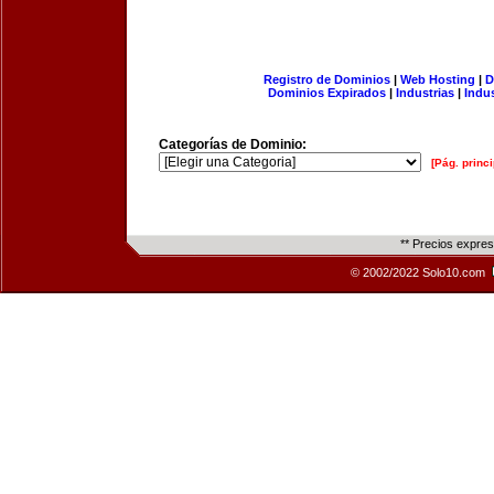
Registro de Dominios
|
Web Hosting
|
D
Dominios Expirados
|
Industrias
|
Indu
Categorías de Dominio:
[Pág. princi
** Precios expre
© 2002/2022 Solo10.com