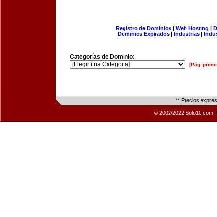
Registro de Dominios
|
Web Hosting
|
D
Dominios Expirados
|
Industrias
|
Indu
Categorías de Dominio:
[Pág. princi
** Precios expre
© 2002/2022 Solo10.com