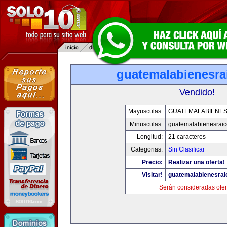
guatemalabienesra
Vendido!
Mayusculas:
GUATEMALABIENES
Minusculas:
guatemalabienesrai
Longitud:
21 caracteres
Categorias:
Sin Clasificar
Precio:
Realizar una oferta!
Visitar!
guatemalabienesra
Serán consideradas ofer