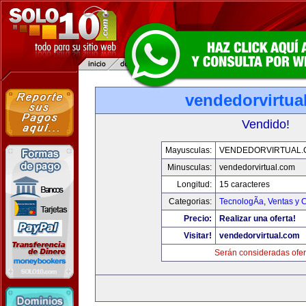
vendedorvirtua
Vendido!
Mayusculas:
VENDEDORVIRTUAL
Minusculas:
vendedorvirtual.com
Longitud:
15 caracteres
Categorias:
TecnologÃ­a
,
Ventas y 
Precio:
Realizar una oferta!
Visitar!
vendedorvirtual.com
Serán consideradas ofer