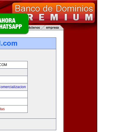
l.com
.COM
Comercializacion
tas