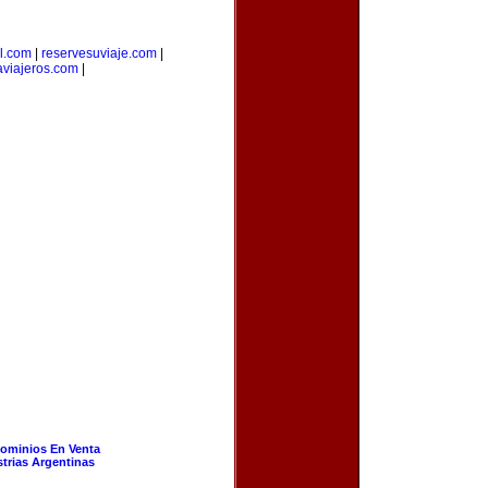
l.com
|
reservesuviaje.com
|
aviajeros.com
|
ominios En Venta
strias Argentinas