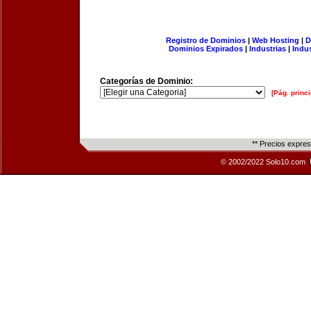
Registro de Dominios
|
Web Hosting
|
D
Dominios Expirados
|
Industrias
|
Indu
Categorías de Dominio:
[Pág. princi
** Precios expre
© 2002/2022 Solo10.com