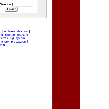
Ofrecido $
m
|
ventasrapidas.com
|
om
|
cibercompra.com
|
ofertasuruguay.com
|
asterempresas.com
|
com
|