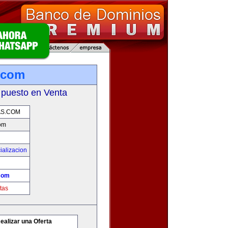
.com
 puesto en Venta
AS.COM
om
ializacion
com
tas
ealizar una Oferta