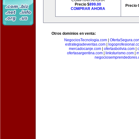
COMPRAR AHORA
Precio $
899.00
Precio 
COMPRAR AHORA
Otros dominios en venta:
NegociosTecnologia.com
|
OfertaSegura.co
estrategiadeventas.com
|
logoprofesional.c
mercadocanje.com
|
ofertasbolivia.com
|
ofertasargentina.com
|
linksturismo.com
|
m
negociosemprendedores.