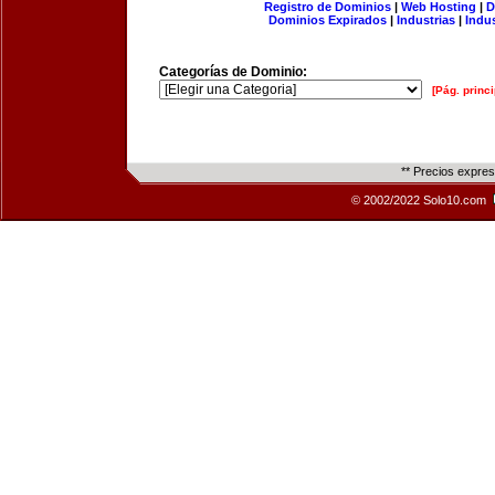
Registro de Dominios
|
Web Hosting
|
D
Dominios Expirados
|
Industrias
|
Indu
Categorías de Dominio:
[Pág. princi
** Precios expre
© 2002/2022 Solo10.com