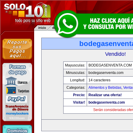
bodegasenvent
Vendido!
Mayusculas:
BODEGASENVENTA.COM
Minusculas:
bodegasenventa.com
Longitud:
14 caracteres
Categorias:
Alimentos y Bebidas
,
Venta
Precio:
Realizar una oferta!
Visitar!
bodegasenventa.com
Serán consideradas ofer