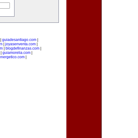
|
guiadesantiago.com
|
om
|
joyasenventa.com
|
om
|
blogdefinanzas.com
|
|
guiamorelia.com
|
nergetico.com
|