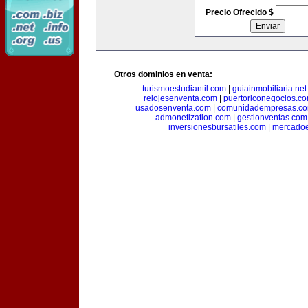
Precio Ofrecido $
Otros dominios en venta:
turismoestudiantil.com
|
guiainmobiliaria.net
relojesenventa.com
|
puertoriconegocios.c
usadosenventa.com
|
comunidadempresas.c
admonetization.com
|
gestionventas.com
inversionesbursatiles.com
|
mercadoe