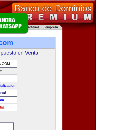
.com
 puesto en Venta
A.COM
om
ializacion
rta!
com
tas