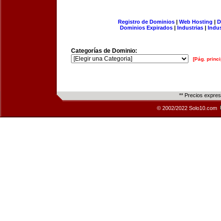
Registro de Dominios
|
Web Hosting
|
D
Dominios Expirados
|
Industrias
|
Indu
Categorías de Dominio:
[Pág. princi
** Precios expre
© 2002/2022 Solo10.com