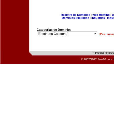
Registro de Dominios
|
Web Hosting
|
D
Dominios Expirados
|
Industrias
|
Indu
Categorías de Dominio:
[Pág. princi
** Precios expre
© 2002/2022 Solo10.com