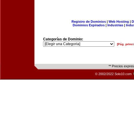
Registro de Dominios
|
Web Hosting
|
D
Dominios Expirados
|
Industrias
|
Indu
Categorías de Dominio:
[Pág. princi
** Precios expre
© 2002/2022 Solo10.com