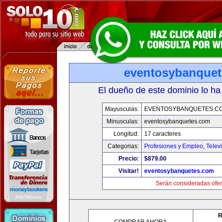
eventosybanque
El dueño de este dominio lo ha
Mayusculas:
EVENTOSYBANQUETES.C
Minusculas:
eventosybanquetes.com
Longitud:
17 caracteres
Categorias:
Profesiones y Empleo
,
Telev
Precio:
$879.00
Visitar!
eventosybanquetes.com
Serán consideradas ofer
R