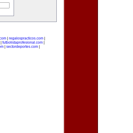
com
|
regalospracticos.com
|
|
futbolistaprofesional.com
|
om
|
sectordeportes.com
|