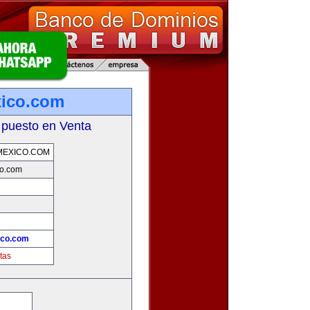
xico.com
 puesto en Venta
MEXICO.COM
co.com
!
ico.com
tas