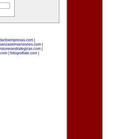
tactoempresas.com
|
inanzaseinversiones.com
|
rsionesestrategicas.com
|
.com
|
fotografiate.com
|