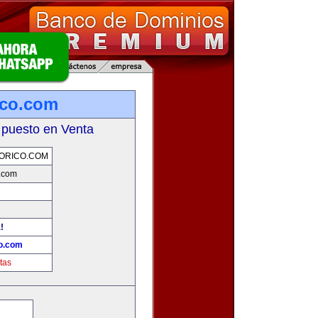
ico.com
 puesto en Venta
ORICO.COM
o.com
!
co.com
tas