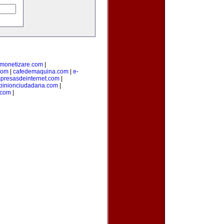
monetizare.com
|
com
|
cafedemaquina.com
|
e-
presasdeinternet.com
|
pinionciudadana.com
|
.com
|