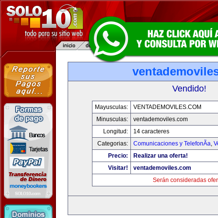
ventademovile
Vendido!
Mayusculas:
VENTADEMOVILES.COM
Minusculas:
ventademoviles.com
Longitud:
14 caracteres
Categorias:
Comunicaciones y TelefonÃ­a
,
V
Precio:
Realizar una oferta!
Visitar!
ventademoviles.com
Serán consideradas ofer