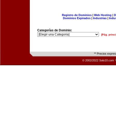
Registro de Dominios
|
Web Hosting
|
D
Dominios Expirados
|
Industrias
|
Indu
Categorías de Dominio:
[Pág. princi
** Precios expre
© 2002/2022 Solo10.com