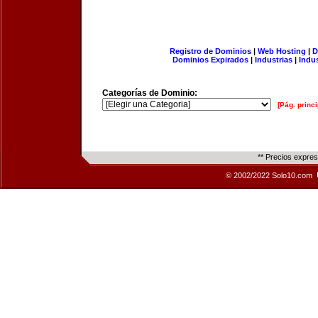
Registro de Dominios
|
Web Hosting
|
D
Dominios Expirados
|
Industrias
|
Indu
Categorías de Dominio:
[Pág. princi
** Precios expre
© 2002/2022 Solo10.com