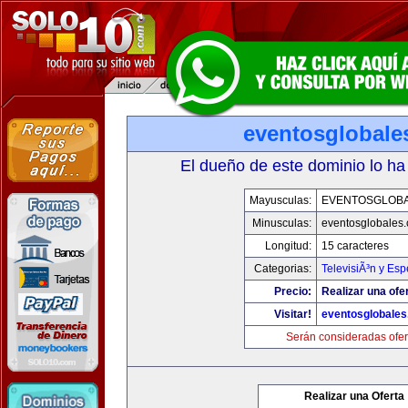
eventosglobale
El dueño de este dominio lo ha
Mayusculas:
EVENTOSGLOB
Minusculas:
eventosglobales
Longitud:
15 caracteres
Categorias:
TelevisiÃ³n y Esp
Precio:
Realizar una ofer
Visitar!
eventosglobale
Serán consideradas ofer
Realizar una Oferta