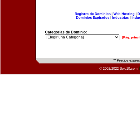
Registro de Dominios
|
Web Hosting
|
D
Dominios Expirados
|
Industrias
|
Indu
Categorías de Dominio:
[Pág. princi
** Precios expre
© 2002/2022 Solo10.com