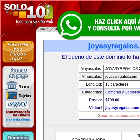
joyasyregalos
El dueño de este dominio lo ha
Mayusculas:
JOYASYREGALOS.
Minusculas:
joyasyregalos.com
Longitud:
13 caracteres
Categorias:
Compras y Comercio
Precio:
$799.00
Visitar!
joyasyregalos.com
Serán consideradas ofer
R