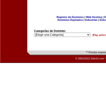
Registro de Dominios
|
Web Hosting
|
D
Dominios Expirados
|
Industrias
|
Indu
Categorías de Dominio:
[Pág. princi
** Precios expre
© 2002/2022 Solo10.com