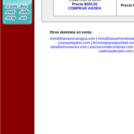
COMPRAR AHORA
Precio $
600.00
Precio 
COMPRAR AHORA
Otros dominios en venta:
inmobiliariasnicaragua.com
|
inmobiliariashondura
|
joyasyregalos.com
|
tecnologiayseguridad.co
areabienesraices.com
|
asociaciondecompras.com
cadenasdevalor.com