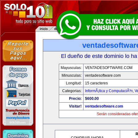
ventadesoftwar
El dueño de este dominio lo ha
Mayusculas:
VENTADESOFTWARE.COM
Minusculas:
ventadesoftware.com
Longitud:
15 caracteres
Categorias:
InformÃ¡tica y ComputaciÃ³n
,
V
Precio:
$600.00
Visitar!
ventadesoftware.com
Serán consideradas ofer
R