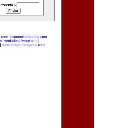
Ofrecido $
s.com
|
economiaempresa.com
m
|
ventadesoftware.com
|
|
barcelonapropiedades.com
|
|