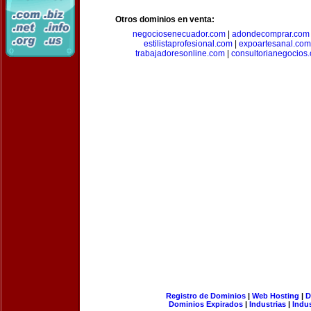
Otros dominios en venta:
negociosenecuador.com
|
adondecomprar.com
estilistaprofesional.com
|
expoartesanal.com
trabajadoresonline.com
|
consultorianegocios
Registro de Dominios
|
Web Hosting
|
D
Dominios Expirados
|
Industrias
|
Indu