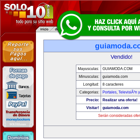
guiamoda.c
Vendido!
Mayusculas:
GUIAMODA.COM
Minusculas:
guiamoda.com
Longitud:
8 caracteres
Categorias:
Portales
,
TelevisiÃ³n 
Precio:
Realizar una oferta!
Visitar!
guiamoda.com
Serán consideradas ofer