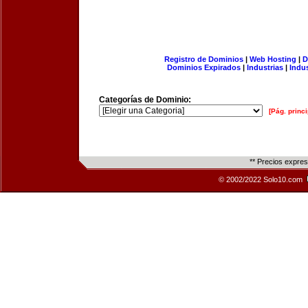
Registro de Dominios
|
Web Hosting
|
D
Dominios Expirados
|
Industrias
|
Indu
Categorías de Dominio:
[Pág. princi
** Precios expre
© 2002/2022 Solo10.com