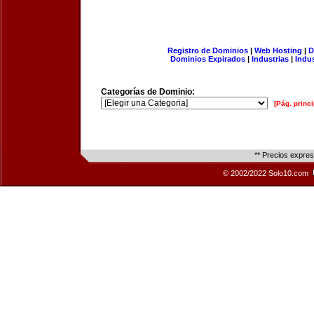
Registro de Dominios
|
Web Hosting
|
D
Dominios Expirados
|
Industrias
|
Indu
Categorías de Dominio:
[Pág. princi
** Precios expre
© 2002/2022 Solo10.com