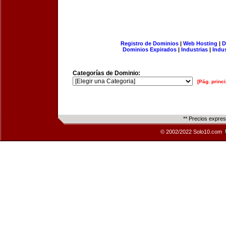
Registro de Dominios
|
Web Hosting
|
D
Dominios Expirados
|
Industrias
|
Indu
Categorías de Dominio:
[Pág. princi
** Precios expre
© 2002/2022 Solo10.com