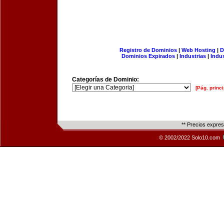
Registro de Dominios
|
Web Hosting
|
D
Dominios Expirados
|
Industrias
|
Indu
Categorías de Dominio:
[Pág. princi
** Precios expre
© 2002/2022 Solo10.com