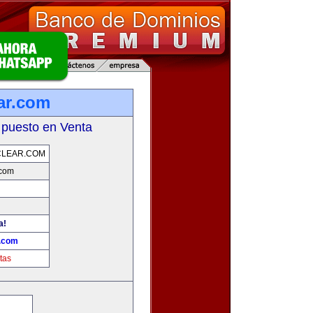
ar.com
 puesto en Venta
CLEAR.COM
.com
a!
r.com
tas