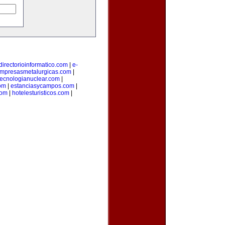
directorioinformatico.com
|
e-
mpresasmetalurgicas.com
|
tecnologianuclear.com
|
om
|
estanciasycampos.com
|
com
|
hotelesturisticos.com
|