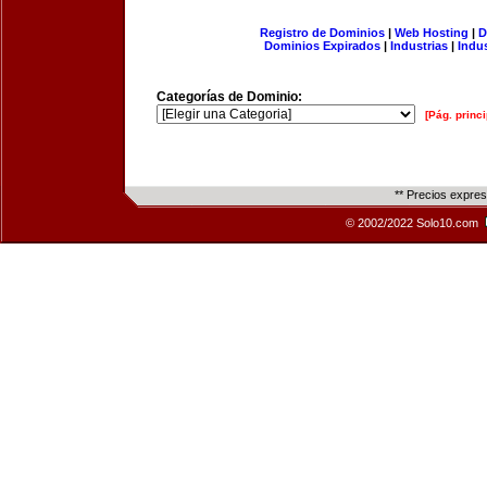
Registro de Dominios
|
Web Hosting
|
D
Dominios Expirados
|
Industrias
|
Indu
Categorías de Dominio:
[Pág. princi
** Precios expre
© 2002/2022 Solo10.com