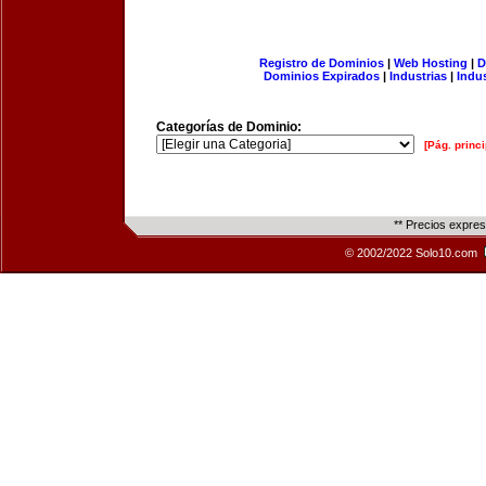
Registro de Dominios
|
Web Hosting
|
D
Dominios Expirados
|
Industrias
|
Indu
Categorías de Dominio:
[Pág. princi
** Precios expre
© 2002/2022 Solo10.com