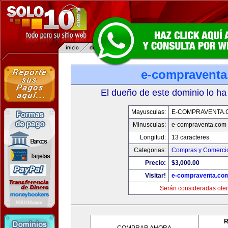
e-compravent
El dueño de este dominio lo ha
Mayusculas:
E-COMPRAVENTA.
Minusculas:
e-compraventa.com
Longitud:
13 caracteres
Categorias:
Compras y Comercio
Precio:
$3,000.00
Visitar!
e-compraventa.co
Serán consideradas ofer
R