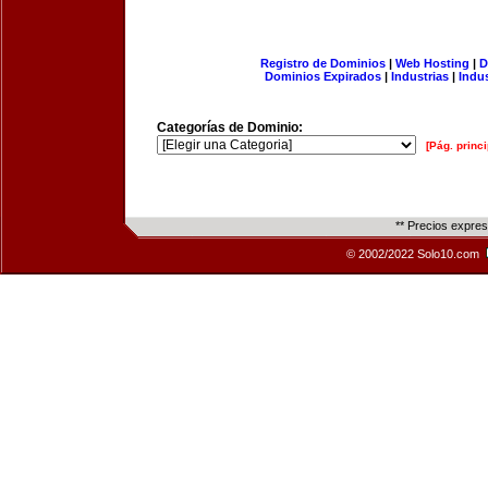
Registro de Dominios
|
Web Hosting
|
D
Dominios Expirados
|
Industrias
|
Indu
Categorías de Dominio:
[Pág. princi
** Precios expre
© 2002/2022 Solo10.com