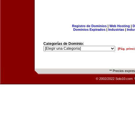
Registro de Dominios
|
Web Hosting
|
D
Dominios Expirados
|
Industrias
|
Indu
Categorías de Dominio:
[Pág. princi
** Precios expre
© 2002/2022 Solo10.com