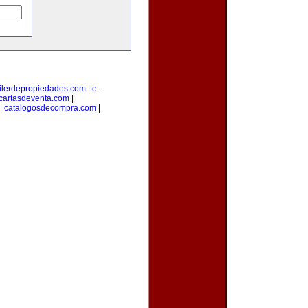
ilerdepropiedades.com
|
e-
cartasdeventa.com
|
|
catalogosdecompra.com
|