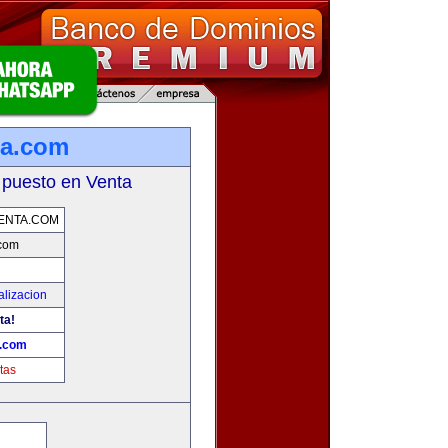
ta.com
 puesto en Venta
ENTA.COM
.com
alizacion
ta!
a.com
tas