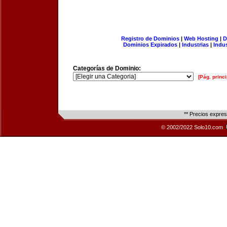
Registro de Dominios
|
Web Hosting
|
D
Dominios Expirados
|
Industrias
|
Indu
Categorías de Dominio:
[Pág. princi
** Precios expre
© 2002/2022 Solo10.com