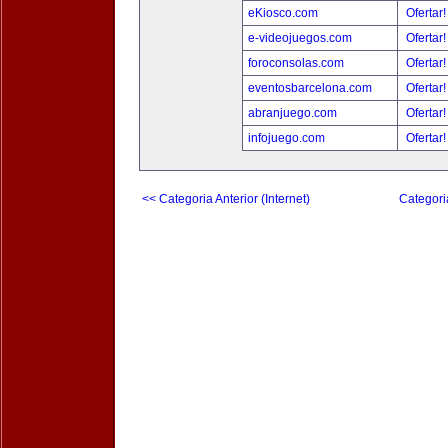
eKiosco.com
Ofertar
e-videojuegos.com
Ofertar
foroconsolas.com
Ofertar
eventosbarcelona.com
Ofertar
abranjuego.com
Ofertar
infojuego.com
Ofertar
<< Categoria Anterior (Internet)
Categori