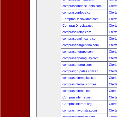
comprascondescuento.com
Ofert
comprascordoba.com
Ofert
ComprasDeNavidad.com
Ofert
ComprasDirectas.net
Ofert
comprasdiretas.com
Ofert
comprasdominicana.com
Ofert
comprasenargentina.com
Ofert
comprasengrupo.com
Ofert
comprasenparaguay.com
Ofert
comprasenperu.com
Ofert
comprasgrupales.com.ar
Ofert
comprasinformatica.com
Ofert
comprasinternet.com.es
Ofert
comprasinternet.es
Ofert
ComprasInternet.net
Ofert
ComprasInternet.org
Ofert
comprasmayoristas.com
Ofert