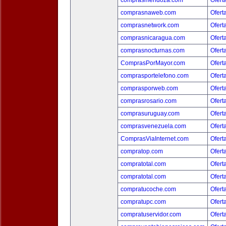
comprasmendoza.com
Ofert
comprasnaweb.com
Ofert
comprasnetwork.com
Ofert
comprasnicaragua.com
Ofert
comprasnocturnas.com
Ofert
ComprasPorMayor.com
Ofert
comprasportelefono.com
Ofert
comprasporweb.com
Ofert
comprasrosario.com
Ofert
comprasuruguay.com
Ofert
comprasvenezuela.com
Ofert
ComprasViaInternet.com
Ofert
compratop.com
Ofert
compratotal.com
Ofert
compratotal.com
Ofert
compratucoche.com
Ofert
compratupc.com
Ofert
compratuservidor.com
Ofert