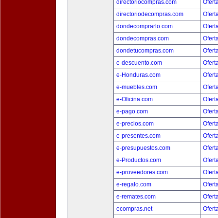
directoriocompras.com
Ofert
directoriodecompras.com
Ofert
dondecomprarlo.com
Ofert
dondecompras.com
Ofert
dondetucompras.com
Ofert
e-descuento.com
Ofert
e-Honduras.com
Ofert
e-muebles.com
Ofert
e-Oficina.com
Ofert
e-pago.com
Ofert
e-precios.com
Ofert
e-presentes.com
Ofert
e-presupuestos.com
Ofert
e-Productos.com
Ofert
e-proveedores.com
Ofert
e-regalo.com
Ofert
e-remates.com
Ofert
ecompras.net
Ofert