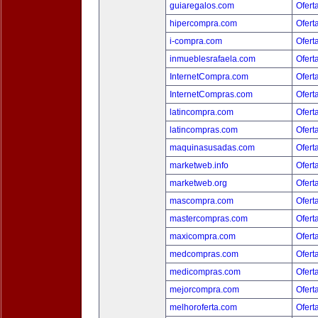
guiaregalos.com
Ofert
hipercompra.com
Ofert
i-compra.com
Ofert
inmueblesrafaela.com
Ofert
InternetCompra.com
Ofert
InternetCompras.com
Ofert
latincompra.com
Ofert
latincompras.com
Ofert
maquinasusadas.com
Ofert
marketweb.info
Ofert
marketweb.org
Ofert
mascompra.com
Ofert
mastercompras.com
Ofert
maxicompra.com
Ofert
medcompras.com
Ofert
medicompras.com
Ofert
mejorcompra.com
Ofert
melhoroferta.com
Ofert