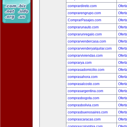
comprardireto.com
Ofert
comprarengrupo.com
Ofert
ComprarPasajes.com
Ofert
comprarunauto.com
Ofert
comprarunregalo.com
Ofert
comprarvendercasa.com
Ofert
comprarvenderyalquilar.com
Ofert
comprarviviendas.com
Ofert
comprarya.com
Ofert
comprasadomicilio.com
Ofert
comprasahora.com
Ofert
comprasalcosto.com
Ofert
comprasargentina.com
Ofert
comprasbogota.com
Ofert
comprasbolivia.com
Ofert
comprasbuenosaires.com
Ofert
comprascaracas.com
Ofert
comprascolombia.com
Ofert