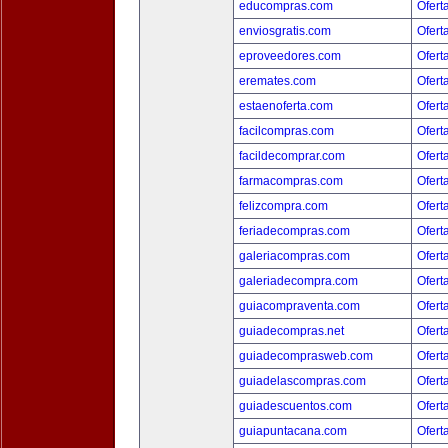
educompras.com
Ofert
enviosgratis.com
Ofert
eproveedores.com
Ofert
eremates.com
Ofert
estaenoferta.com
Ofert
facilcompras.com
Ofert
facildecomprar.com
Ofert
farmacompras.com
Ofert
felizcompra.com
Ofert
feriadecompras.com
Ofert
galeriacompras.com
Ofert
galeriadecompra.com
Ofert
guiacompraventa.com
Ofert
guiadecompras.net
Ofert
guiadecomprasweb.com
Ofert
guiadelascompras.com
Ofert
guiadescuentos.com
Ofert
guiapuntacana.com
Ofert