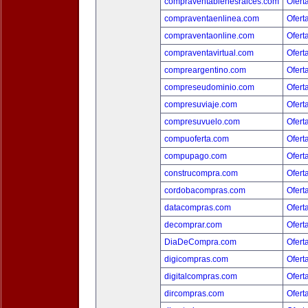
compraventabienesraices.com
Ofert
compraventaenlinea.com
Ofert
compraventaonline.com
Ofert
compraventavirtual.com
Ofert
compreargentino.com
Ofert
compreseudominio.com
Ofert
compresuviaje.com
Ofert
compresuvuelo.com
Ofert
compuoferta.com
Ofert
compupago.com
Ofert
construcompra.com
Ofert
cordobacompras.com
Ofert
datacompras.com
Ofert
decomprar.com
Ofert
DiaDeCompra.com
Ofert
digicompras.com
Ofert
digitalcompras.com
Ofert
dircompras.com
Ofert