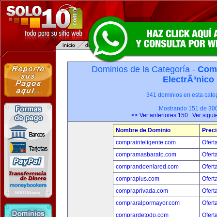
Dominios de la Categoría -
Com
ElectrÃ³nico
341 dominios en esta categ
Mostrando 151 de 30
<< Ver anteriores 150
Ver sigui
Nombre de Dominio
Preci
comprainteligente.com
Ofert
compramasbarato.com
Ofert
comprandoenlared.com
Ofert
compraplus.com
Ofert
compraprivada.com
Ofert
compraralpormayor.com
Ofert
comprardetodo.com
Ofert