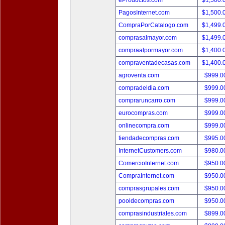
eProductos.com
$1,500.
PagosInternet.com
$1,500.
CompraPorCatalogo.com
$1,499.
comprasalmayor.com
$1,499.
compraalpormayor.com
$1,400.
compraventadecasas.com
$1,400.
agroventa.com
$999.
compradeldia.com
$999.
compraruncarro.com
$999.
eurocompras.com
$999.
onlinecompra.com
$999.
tiendadecompras.com
$995.
InternetCustomers.com
$980.
ComercioInternet.com
$950.
CompraInternet.com
$950.
comprasgrupales.com
$950.
pooldecompras.com
$950.
comprasindustriales.com
$899.