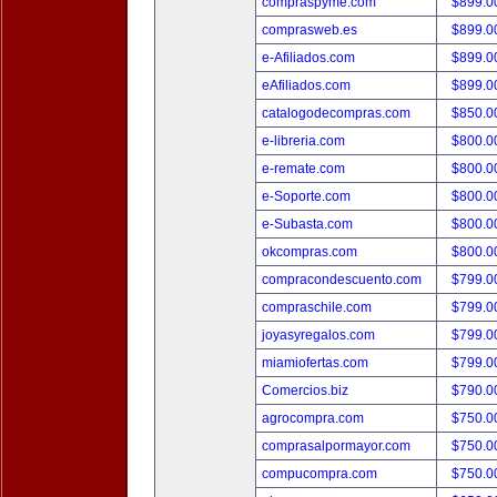
compraspyme.com
$899.
comprasweb.es
$899.
e-Afiliados.com
$899.
eAfiliados.com
$899.
catalogodecompras.com
$850.
e-libreria.com
$800.
e-remate.com
$800.
e-Soporte.com
$800.
e-Subasta.com
$800.
okcompras.com
$800.
compracondescuento.com
$799.
compraschile.com
$799.
joyasyregalos.com
$799.
miamiofertas.com
$799.
Comercios.biz
$790.
agrocompra.com
$750.
comprasalpormayor.com
$750.
compucompra.com
$750.