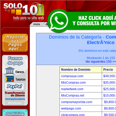
Dominios de la Categoría -
Com
ElectrÃ³nico
341 dominios en esta categ
Mostrando 1 de 150
Ver siguientes 150 >>
Nombre de Dominio
Precio
comprasya.com
$49,500
MisCompras.com
$35,000
marketweb.com
$25,000
MisCompras.net
$10,000
compramayorista.com
$9,800.
webpago.com
$9,800.
clickcompra.com
$9,500.