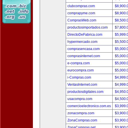
clubcompras.com
$8,900.
comprapyme.com
$8,900.
ComprasWeb.com
$8,500.
productosimportados.com
$7,800.
DirectoDeFabrica.com
$5,999.
hypermercado.com
$5,500.
comprasencasa.com
$5,000.
comprasinternet.com
$5,000.
e-compra.com
$5,000.
eurocompra.com
$5,000.
i-Compras.com
$4,999.
VentasInternet.com
$4,999.
productosdigitales.com
$4,950.
usacompra.com
$4,500.
comercioelectronico.com.es
$3,999.
zonacompra.com
$3,900.
ZonaCompras.com
$3,900.
ZonaCompras.net
$3,900.