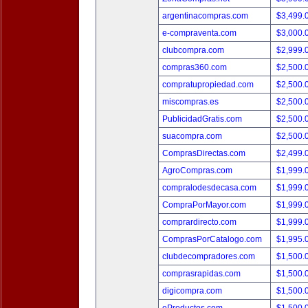
argentinacompras.com
$3,499.
e-compraventa.com
$3,000.
clubcompra.com
$2,999.
compras360.com
$2,500.
compratupropiedad.com
$2,500.
miscompras.es
$2,500.
PublicidadGratis.com
$2,500.
suacompra.com
$2,500.
ComprasDirectas.com
$2,499.
AgroCompras.com
$1,999.
compralodesdecasa.com
$1,999.
CompraPorMayor.com
$1,999.
comprardirecto.com
$1,999.
ComprasPorCatalogo.com
$1,995.
clubdecompradores.com
$1,500.
comprasrapidas.com
$1,500.
digicompra.com
$1,500.