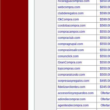
nicaraguacompras.com
$650.
webcompra.com
$650.
clubderegalos.com
$599.
OkCompra.com
$599.
cordobacompra.com
$560.
compracampos.com
$550.
compraclub.com
$550.
compragrupal.com
$550.
comprasinsalir.com
$550.
conunclick.com
$550.
GranCompra.com
$550.
topcompras.com
$550.
compraralcosto.com
$500.
sorpresasyregalos.com
$495.
fidelizarclientes.com
$345.
accesoriosyrepuestos.com
Ofertar
adondecomprar.com
Ofertar
agentesdecompra.com
Ofertar