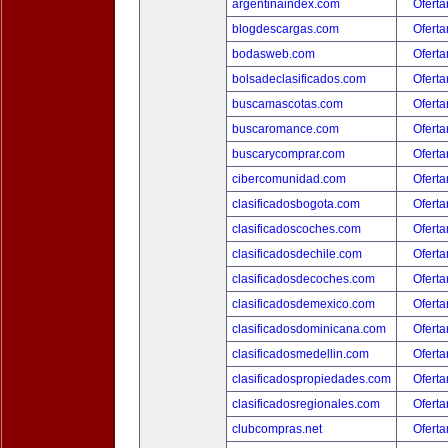
argentinaindex.com
Oferta
blogdescargas.com
Oferta
bodasweb.com
Oferta
bolsadeclasificados.com
Oferta
buscamascotas.com
Oferta
buscaromance.com
Oferta
buscarycomprar.com
Oferta
cibercomunidad.com
Oferta
clasificadosbogota.com
Oferta
clasificadoscoches.com
Oferta
clasificadosdechile.com
Oferta
clasificadosdecoches.com
Oferta
clasificadosdemexico.com
Oferta
clasificadosdominicana.com
Oferta
clasificadosmedellin.com
Oferta
clasificadospropiedades.com
Oferta
clasificadosregionales.com
Oferta
clubcompras.net
Oferta