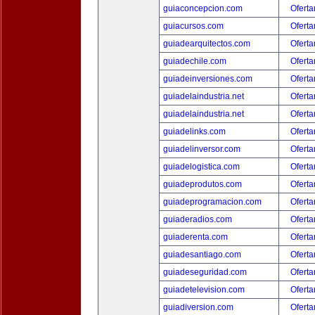
guiaconcepcion.com
Oferta
guiacursos.com
Oferta
guiadearquitectos.com
Oferta
guiadechile.com
Oferta
guiadeinversiones.com
Oferta
guiadelaindustria.net
Oferta
guiadelaindustria.net
Oferta
guiadelinks.com
Oferta
guiadelinversor.com
Oferta
guiadelogistica.com
Oferta
guiadeprodutos.com
Oferta
guiadeprogramacion.com
Oferta
guiaderadios.com
Oferta
guiaderenta.com
Oferta
guiadesantiago.com
Oferta
guiadeseguridad.com
Oferta
guiadetelevision.com
Oferta
guiadiversion.com
Oferta